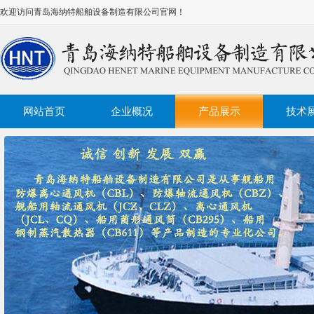
欢迎访问青岛海纳特船舶设备制造有限公司官网！
网站首页
企业概况
产品展示
技术