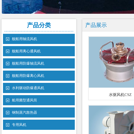
产品分类
产品展示
舰船用轴流风机
舰船用离心通风机
舰船用防爆轴流风机
舰船用防爆离心风机
水利驱动防爆通风机
水驱风机CSZ
船用菌型通风筒
钢制蒸汽散热器
专用风机