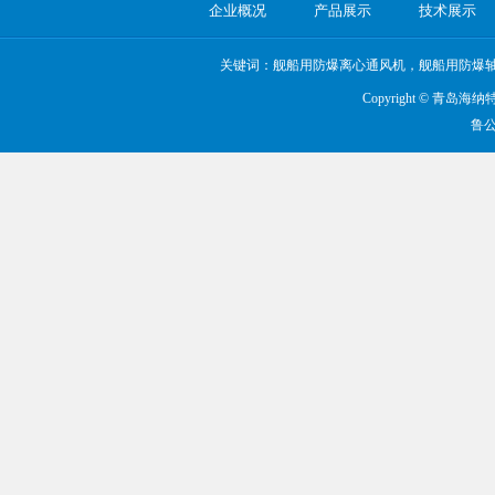
企业概况
产品展示
技术展示
关键词：舰船用防爆离心通风机，舰船用防爆
Copyright © 
鲁公