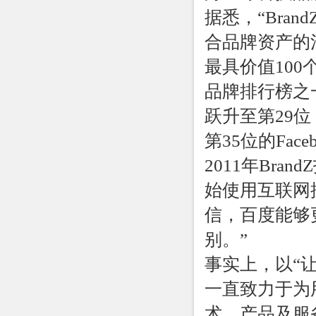
据悉，“Bra
合品牌资产的
最具价值10
品牌排行榜之
跃升至第29
第35位的Fac
2011年Br
始使用互联网
信，百度能够
别。”
事实上，以“
一直致力于为
术、产品及服