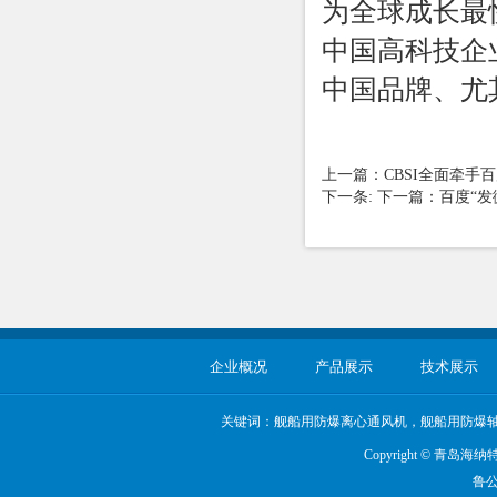
为全球成长最
中国高科技企
中国品牌、尤
上一篇：
CBSI全面牵手
下一条: 下一篇：
百度“发
企业概况
产品展示
技术展示
关键词：舰船用防爆离心通风机，舰船用防爆
Copyright © 
鲁公